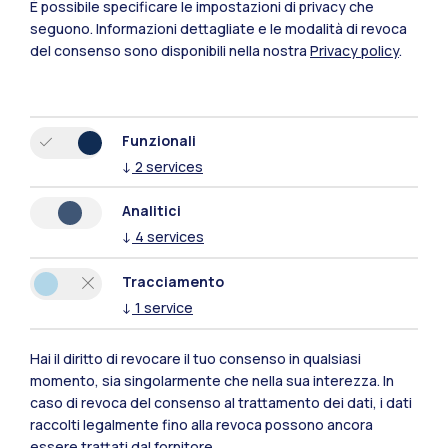
È possibile specificare le impostazioni di privacy che
seguono.
Informazioni dettagliate e le modalità di revoca
del consenso sono disponibili nella nostra
Privacy policy
.
Funzionali
↓
2
services
Polimi Community
Analitici
↓
4
services
Tutti i siti dell’ecosistema
Tracciamento
↓
1
service
Residenze
Frontiere
Esa
Hai il diritto di revocare il tuo consenso in qualsiasi
momento, sia singolarmente che nella sua interezza. In
caso di revoca del consenso al trattamento dei dati, i dati
raccolti legalmente fino alla revoca possono ancora
essere trattati dal fornitore.