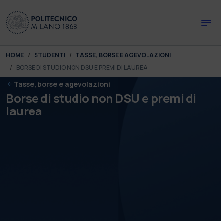
Skip to main content
Skip to page footer
You are here:
HOME
STUDENTI
TASSE, BORSE E AGEVOLAZIONI
BORSE DI STUDIO NON DSU E PREMI DI LAUREA
Tasse, borse e agevolazioni
Borse di studio non DSU e premi di
laurea