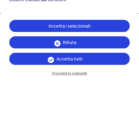
Accetta i selezionati
Rifiuta
IT
EN
Accetta tutti
Sedi
Provided by websedit
Milano Leonardo
Milano Bovisa
Cremona
Lecco
Mantova