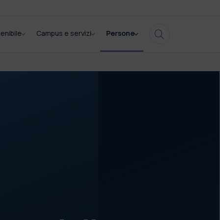
enibile
Campus e servizi
Persone