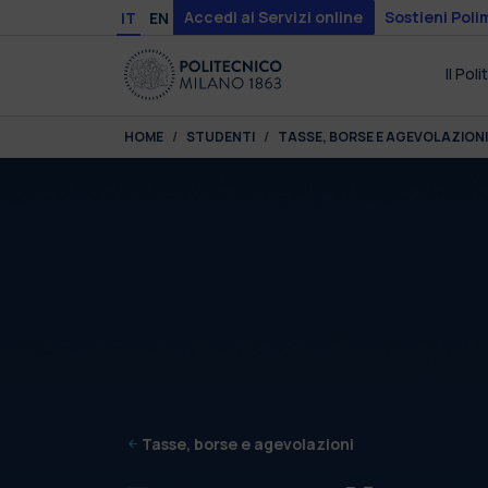
Skip to main content
Skip to page footer
Accedi ai Servizi online
Sostieni Poli
IT
EN
Il Pol
You are here:
HOME
STUDENTI
TASSE, BORSE E AGEVOLAZIONI
Tasse, borse e agevolazioni