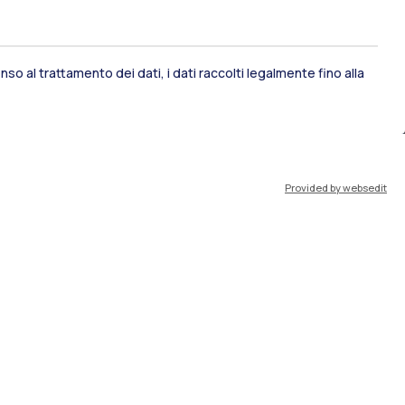
so al trattamento dei dati, i dati raccolti legalmente fino alla
ami di stato
Career Service
Provided by websedit
port
Pok
IT
EN