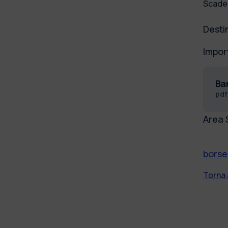
Scade
Destin
Import
Ba
pd
Area 
borse
Torna 