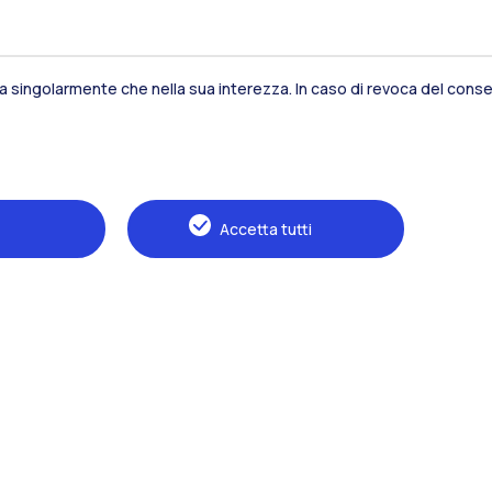
sia singolarmente che nella sua interezza. In caso di revoca del consen
Residenze
Frontiere
Es
Accetta tutti
Alumni
Webeep
S