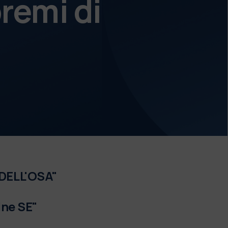
remi di
 DELL'OSA"
ine SE"