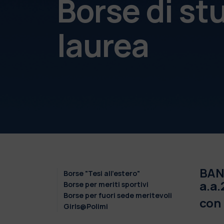
Borse di st
laurea
BAND
Borse "Tesi all'estero"
a.a.
Borse per meriti sportivi
Borse per fuori sede meritevoli
con 
Girls@Polimi