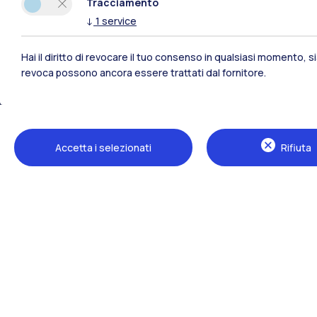
Tracciamento
↓
1
service
Hai il diritto di revocare il tuo consenso in qualsiasi momento, 
revoca possono ancora essere trattati dal fornitore.
Polimi Community
Accetta i selezionati
Rifiuta
Tutti i siti dell’ecosistema