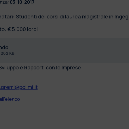
nza:
03-10-2017
atari: Studenti dei corsi di laurea magistrale in Inge
o: € 5.000 lordi
ndo
f
262 KB
Sviluppo e Rapporti con le Imprese
.premi@polimi.it
all'elenco