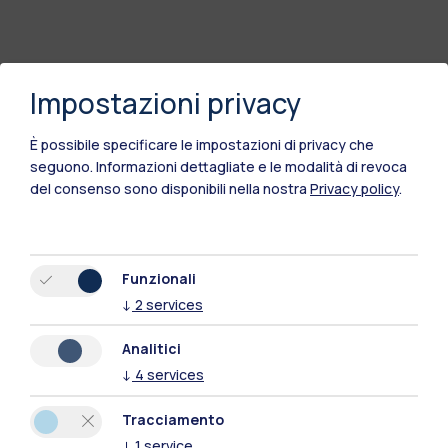
Impostazioni privacy
Polimi Community
È possibile specificare le impostazioni di privacy che
seguono.
Informazioni dettagliate e le modalità di revoca
Tutti i siti dell’ecosistema
del consenso sono disponibili nella nostra
Privacy policy
.
Residenze
Frontiere
Esa
Funzionali
↓
2
services
Analitici
↓
4
services
Tracciamento
↓
1
service