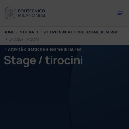
Skip to main content
Skip to page footer
You are here:
HOME
STUDENTI
ATTIVITÀ DIDATTICHE E ESAME DI LAUREA
STAGE / TIROCINI
Attività didattiche e esame di laurea
Stage / tirocini