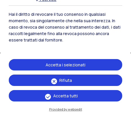
Hai il diritto di revocare il tuo consenso in qualsiasi
momento, sia singolarmente che nella sua interezza. In
caso di revoca del consenso al trattamento dei dati, i dati
IT
EN
raccolti legalmente fino alla revoca possono ancora
essere trattati dal fornitore.
Sedi
Milano Leonardo
Accetta i selezionati
Milano Bovisa
Cremona
Rifiuta
Lecco
Accetta tutti
Mantova
Provided by websedit
Piacenza
Xi'an