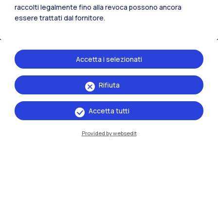
raccolti legalmente fino alla revoca possono ancora
essere trattati dal fornitore.
Accetta i selezionati
Rifiuta
IT
EN
Sedi
Accetta tutti
Milano Leonardo
Provided by websedit
Milano Bovisa
Cremona
Lecco
Mantova