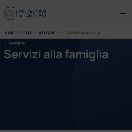
Skip to main content
Skip to page footer
You are here:
HOME
STAFF
WELFARE
SERVIZI ALLA FAMIGLIA
Welfare
Servizi alla famiglia