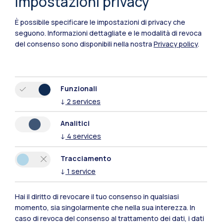
Impostazioni privacy
È possibile specificare le impostazioni di privacy che
seguono.
Informazioni dettagliate e le modalità di revoca
del consenso sono disponibili nella nostra
Privacy policy
.
Funzionali
↓
2
services
Polimi Community
Tutti i siti dell’ecosistema
Analitici
↓
4
services
Residenze
Frontiere
Esa
Tracciamento
↓
1
service
Hai il diritto di revocare il tuo consenso in qualsiasi
momento, sia singolarmente che nella sua interezza. In
caso di revoca del consenso al trattamento dei dati, i dati