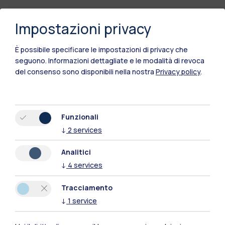
Impostazioni privacy
Polimi Community
È possibile specificare le impostazioni di privacy che
Tutti i siti dell’ecosistema
seguono.
Informazioni dettagliate e le modalità di revoca
del consenso sono disponibili nella nostra
Privacy policy
.
Residenze
Frontiere
Esa
Funzionali
↓
2
services
Analitici
↓
4
services
Tracciamento
↓
1
service