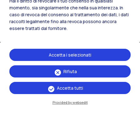
Hai il diritto di revocare il tuo consenso in qualsiasi
momento, sia singolarmente che nella sua interezza. In
caso di revoca del consenso al trattamento dei dati, i dati
IT
EN
raccolti legalmente fino alla revoca possono ancora
essere trattati dal fornitore.
Sedi
Milano Leonardo
Milano Bovisa
Accetta i selezionati
Cremona
Rifiuta
Lecco
Accetta tutti
Mantova
Provided by websedit
Piacenza
Xi'an
Naviga il sito