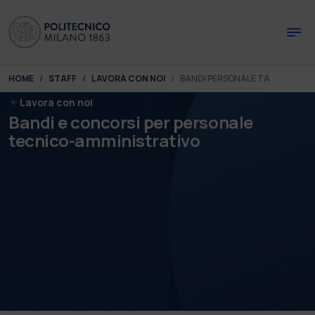
Skip to main content
Skip to page footer
You are here:
HOME
STAFF
LAVORA CON NOI
BANDI PERSONALE TA
Lavora con noi
Bandi e concorsi per personale
tecnico-amministrativo