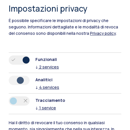
Impostazioni privacy
Polimi Community
È possibile specificare le impostazioni di privacy che
seguono.
Informazioni dettagliate e le modalità di revoca
Tutti i siti dell’ecosistema
del consenso sono disponibili nella nostra
Privacy policy
.
Residenze
Frontiere
Esa
Funzionali
↓
2
services
Analitici
↓
4
services
Tracciamento
↓
1
service
Hai il diritto di revocare il tuo consenso in qualsiasi
momento, sia singolarmente che nella sua interezza. In