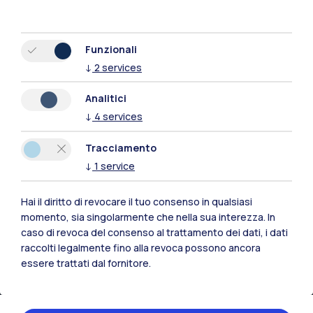
Tutti i siti dell’ecosistema
Funzionali
Residenze
Frontiere
Esa
↓
2
services
Analitici
↓
4
services
Tracciamento
↓
1
service
Hai il diritto di revocare il tuo consenso in qualsiasi
momento, sia singolarmente che nella sua interezza. In
caso di revoca del consenso al trattamento dei dati, i dati
raccolti legalmente fino alla revoca possono ancora
essere trattati dal fornitore.
IT
EN
Sedi