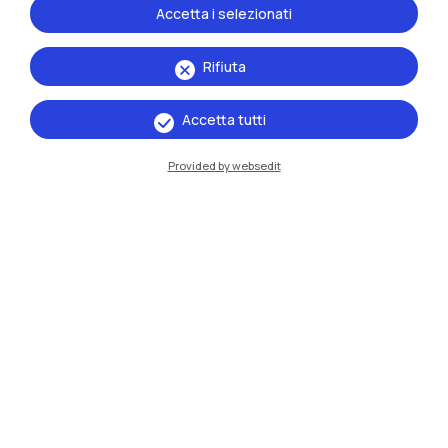
Accetta i selezionati
Milano Leonardo
Milano Bovisa
Rifiuta
Cremona
Accetta tutti
Lecco
Provided by websedit
Mantova
Piacenza
Xi'an
Naviga il sito
Risorse