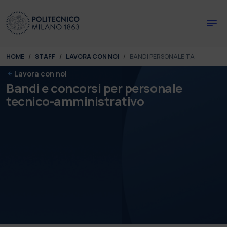
Skip to main content
Skip to page footer
You are here:
HOME
STAFF
LAVORA CON NOI
BANDI PERSONALE TA
Lavora con noi
Bandi e concorsi per personale
tecnico-amministrativo