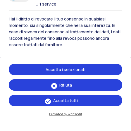
↓
1
service
Tutti i siti dell’ecosistema
Hai il diritto di revocare il tuo consenso in qualsiasi
momento, sia singolarmente che nella sua interezza. In
Residenze
Frontiere
Esa
caso di revoca del consenso al trattamento dei dati, i dati
raccolti legalmente fino alla revoca possono ancora
essere trattati dal fornitore.
Accetta i selezionati
Rifiuta
Accetta tutti
Provided by websedit
IT
EN
Sedi