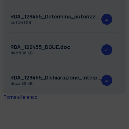
RDA_129455_Determina_autorizzazione_pubblicazione_avviso_PNRR_PROT.pdf
pdf
241 KB
RDA_129455_DGUE.doc
doc
506 KB
RDA_129455_Dichiarazione_integrative_al_DGUE.docx
docx
69 KB
Torna all'elenco