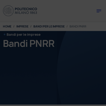
Skip to main content
Skip to page footer
You are here:
HOME
IMPRESE
BANDI PER LE IMPRESE
BANDI PNRR
Bandi per le imprese
Bandi PNRR