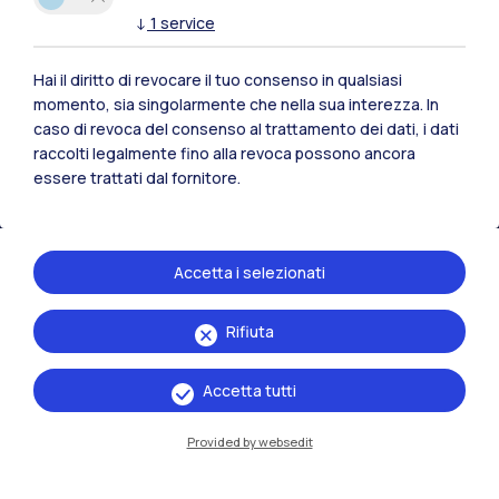
↓
1
service
Tutti i siti dell’ecosistema
Hai il diritto di revocare il tuo consenso in qualsiasi
momento, sia singolarmente che nella sua interezza. In
Residenze
Frontiere
Esa
caso di revoca del consenso al trattamento dei dati, i dati
raccolti legalmente fino alla revoca possono ancora
essere trattati dal fornitore.
Accetta i selezionati
Rifiuta
Accetta tutti
Provided by websedit
IT
EN