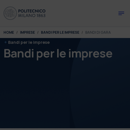
Skip to main content
Skip to page footer
You are here:
HOME
IMPRESE
BANDI PER LE IMPRESE
BANDI DI GARA
Bandi per le imprese
Bandi per le imprese