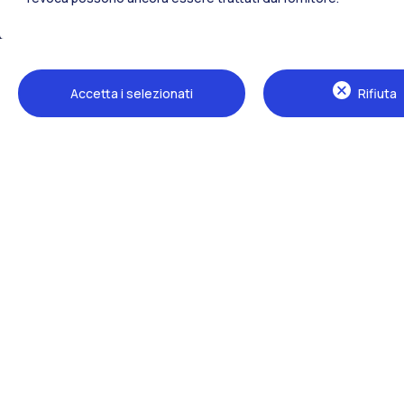
Tutti i siti dell’ecosistema
Accetta i selezionati
Rifiuta
Sedi
Milano Leonardo
Milano Bovisa
Cremona
Lecco