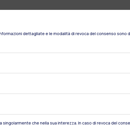
Informazioni dettagliate e le modalità di revoca del consenso sono di
Residenze
Frontiere
Es
sia singolarmente che nella sua interezza. In caso di revoca del consen