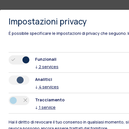
Impostazioni privacy
È possibile specificare le impostazioni di privacy che seguono.
Funzionali
↓
2
services
Analitici
↓
4
services
Tracciamento
↓
1
service
Polimi Community
Hai il diritto di revocare il tuo consenso in qualsiasi momento, 
revoca possono ancora essere trattati dal fornitore.