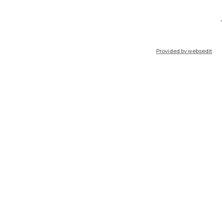
port
Pok
Provided by websedit
IT
EN
Risorse
WeBeep
Lavora con noi
Cerca aule
Cerca docenti
Cerca insegnamenti