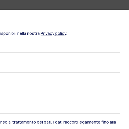
sponibili nella nostra
Privacy policy
.
ami di stato
Career Service
so al trattamento dei dati, i dati raccolti legalmente fino alla