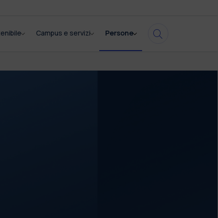
enibile
Campus e servizi
Persone