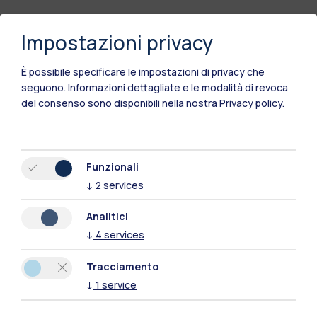
Impostazioni privacy
È possibile specificare le impostazioni di privacy che
seguono.
Informazioni dettagliate e le modalità di revoca
del consenso sono disponibili nella nostra
Privacy policy
.
Funzionali
Polimi Community
↓
2
services
Tutti i siti dell’ecosistema
Analitici
↓
4
services
Residenze
Frontiere
Esa
Tracciamento
↓
1
service