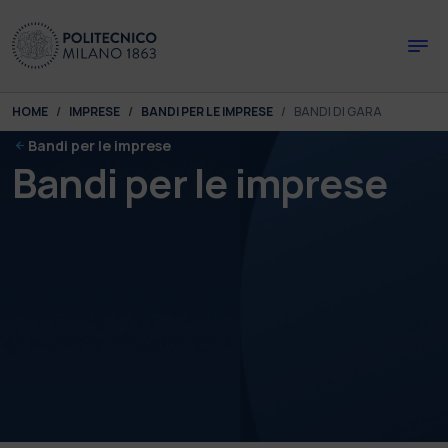
Skip to main content
Skip to page footer
You are here:
HOME
IMPRESE
BANDI PER LE IMPRESE
BANDI DI GARA
Bandi per le imprese
Bandi per le imprese