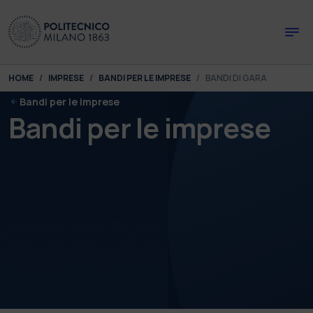
Skip to main content
Skip to page footer
You are here:
HOME
IMPRESE
BANDI PER LE IMPRESE
BANDI DI GARA
Bandi per le imprese
Bandi per le imprese