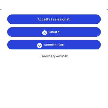
Accetta i selezionati
Rifiuta
IT
EN
Sedi
Accetta tutti
Milano Leonardo
Provided by websedit
Milano Bovisa
Cremona
Lecco
Mantova
Piacenza