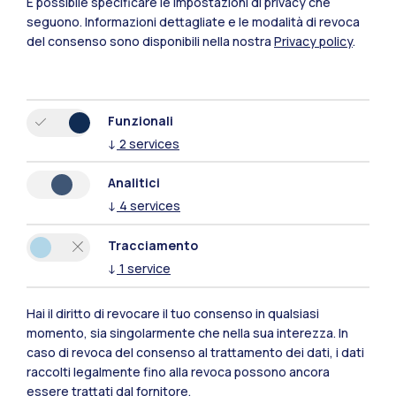
È possibile specificare le impostazioni di privacy che
seguono.
Informazioni dettagliate e le modalità di revoca
del consenso sono disponibili nella nostra
Privacy policy
.
Funzionali
↓
2
services
Polimi Community
Analitici
Tutti i siti dell’ecosistema
↓
4
services
Tracciamento
Residenze
Frontiere
Esa
↓
1
service
Hai il diritto di revocare il tuo consenso in qualsiasi
momento, sia singolarmente che nella sua interezza. In
caso di revoca del consenso al trattamento dei dati, i dati
raccolti legalmente fino alla revoca possono ancora
essere trattati dal fornitore.