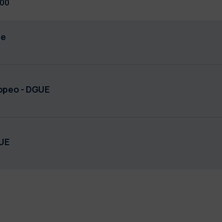
:00
se
ropeo - DGUE
GUE