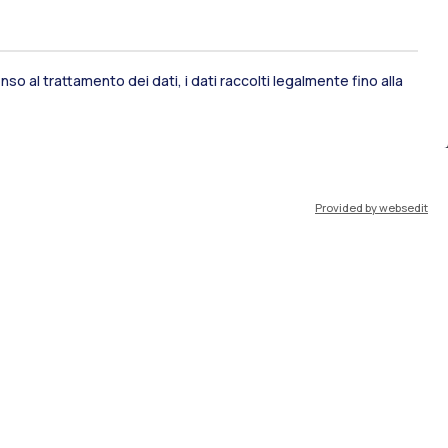
so al trattamento dei dati, i dati raccolti legalmente fino alla
ami di stato
Career Service
Provided by websedit
port
Pok
IT
EN