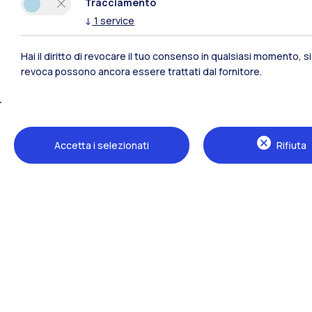
Tracciamento
↓
1
service
Hai il diritto di revocare il tuo consenso in qualsiasi momento, 
revoca possono ancora essere trattati dal fornitore.
Polimi Community
Accetta i selezionati
Rifiuta
Tutti i siti dell’ecosistema