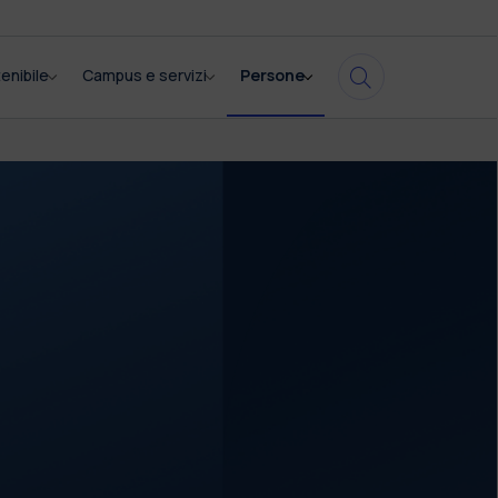
enibile
Campus e servizi
Persone