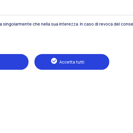
sia singolarmente che nella sua interezza. In caso di revoca del consen
Residenze
Frontiere
Es
Accetta tutti
Alumni
Webeep
S