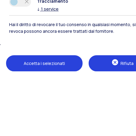
Tracciamento
↓
1
service
Hai il diritto di revocare il tuo consenso in qualsiasi momento, 
revoca possono ancora essere trattati dal fornitore.
Polimi Community
Accetta i selezionati
Rifiuta
Tutti i siti dell’ecosistema