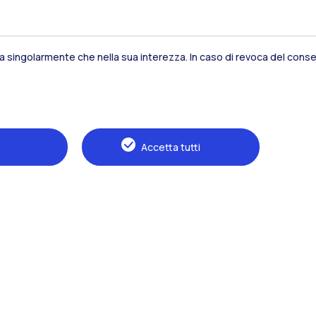
sia singolarmente che nella sua interezza. In caso di revoca del consen
Residenze
Frontiere
Es
Accetta tutti
Alumni
Webeep
S