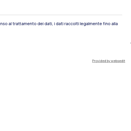
so al trattamento dei dati, i dati raccolti legalmente fino alla
ami di stato
Career Service
Provided by websedit
port
Pok
IT
EN