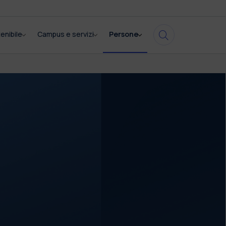
enibile
Campus e servizi
Persone