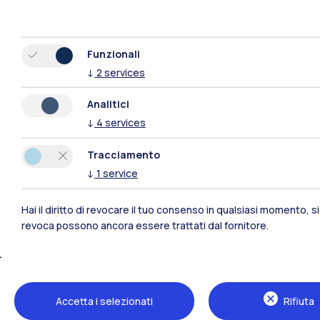
Funzionali
↓
2
services
Analitici
Polimi Community
↓
4
services
Tracciamento
Tutti i siti dell’ecosistema
↓
1
service
Hai il diritto di revocare il tuo consenso in qualsiasi momento, 
revoca possono ancora essere trattati dal fornitore.
Accetta i selezionati
Rifiuta