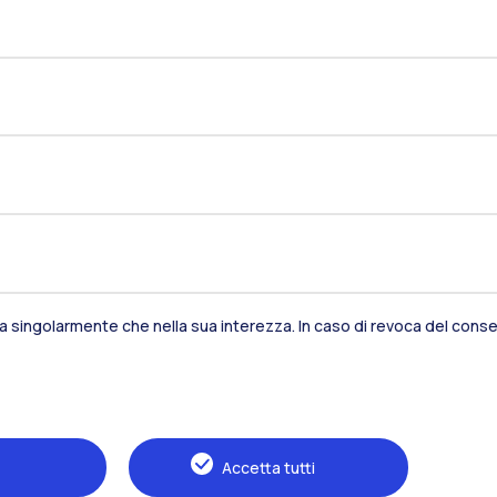
Residenze
Frontiere
Es
Alumni
Webeep
S
sia singolarmente che nella sua interezza. In caso di revoca del consen
Accetta tutti