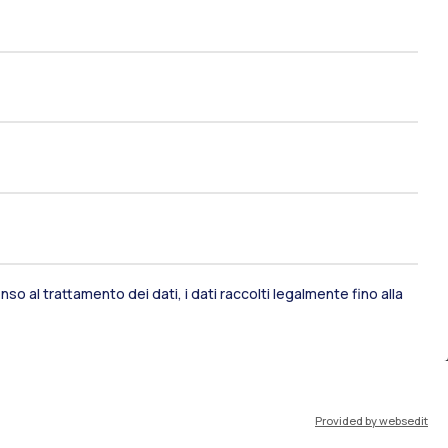
ami di stato
Career Service
port
Pok
so al trattamento dei dati, i dati raccolti legalmente fino alla
IT
EN
Provided by websedit