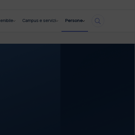
enibile
Campus e servizi
Persone