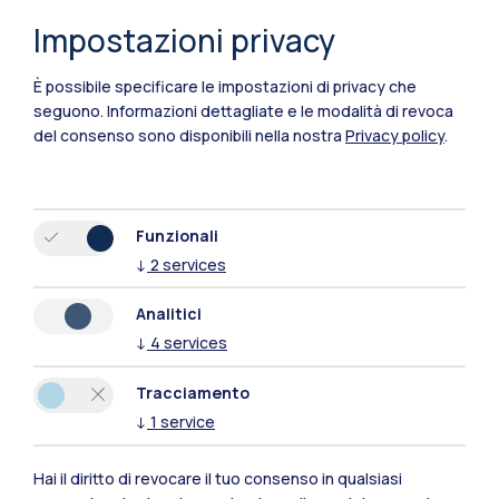
Impostazioni privacy
È possibile specificare le impostazioni di privacy che
seguono.
Informazioni dettagliate e le modalità di revoca
del consenso sono disponibili nella nostra
Privacy policy
.
Funzionali
Polimi Community
↓
2
services
Tutti i siti dell’ecosistema
Analitici
↓
4
services
Residenze
Frontiere
Esa
Tracciamento
↓
1
service
Hai il diritto di revocare il tuo consenso in qualsiasi