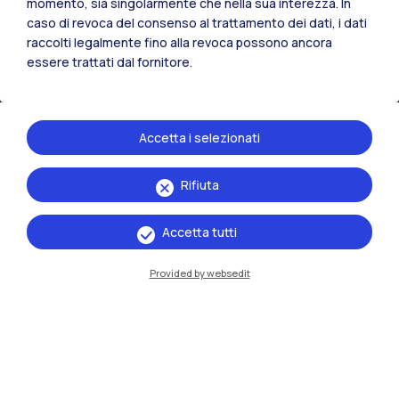
momento, sia singolarmente che nella sua interezza. In
caso di revoca del consenso al trattamento dei dati, i dati
raccolti legalmente fino alla revoca possono ancora
essere trattati dal fornitore.
Accetta i selezionati
IT
EN
Rifiuta
Sedi
Accetta tutti
Milano Leonardo
Provided by websedit
Milano Bovisa
Cremona
Lecco
Mantova