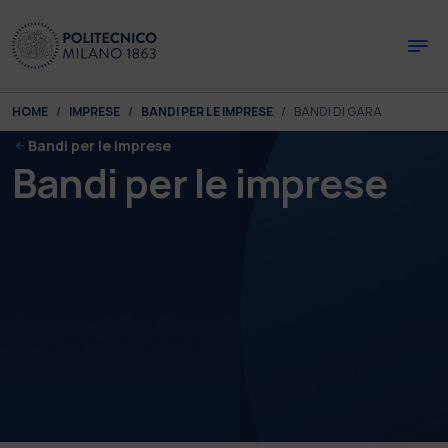
Skip to main content
Skip to page footer
You are here:
HOME
IMPRESE
BANDI PER LE IMPRESE
BANDI DI GARA
Bandi per le imprese
Bandi per le imprese