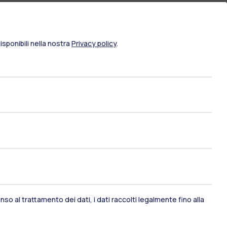
sponibili nella nostra
Privacy policy
.
ami di stato
Career Service
so al trattamento dei dati, i dati raccolti legalmente fino alla