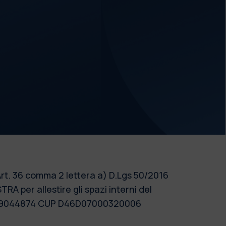
Art. 36 comma 2 lettera a) D.Lgs 50/2016
RA per allestire gli spazi interni del
G 8479044874 CUP D46D07000320006