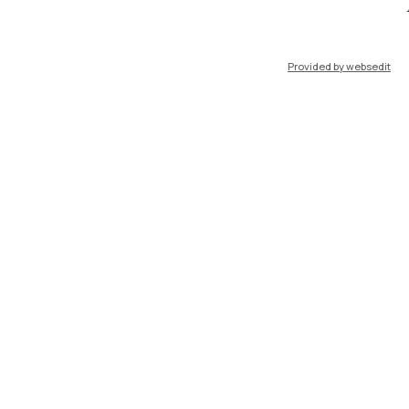
port
Pok
Provided by websedit
IT
EN
Risorse
WeBeep
Lavora con noi
Cerca aule
Cerca docenti
Cerca insegnamenti