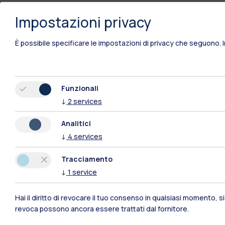
Impostazioni privacy
È possibile specificare le impostazioni di privacy che seguono.
Funzionali
↓
2
services
Analitici
↓
4
services
Tracciamento
↓
1
service
Polimi Community
Hai il diritto di revocare il tuo consenso in qualsiasi momento, 
revoca possono ancora essere trattati dal fornitore.
Tutti i siti dell’ecosistema