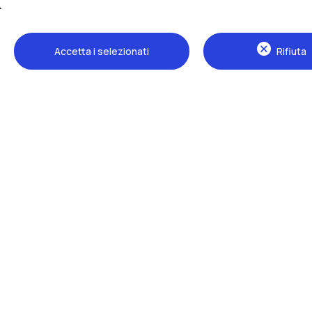
Accetta i selezionati
Rifiuta
Sedi
Milano Leonardo
Milano Bovisa
Cremona
Lecco