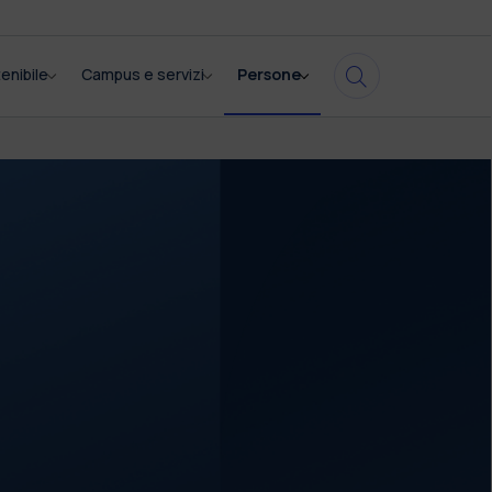
enibile
Campus e servizi
Persone