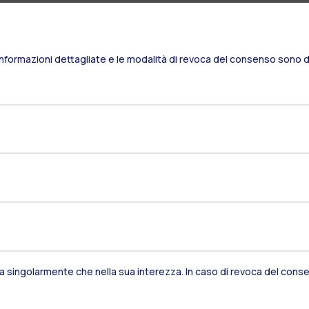
Informazioni dettagliate e le modalità di revoca del consenso sono di
Residenze
Frontiere
Es
sia singolarmente che nella sua interezza. In caso di revoca del consen