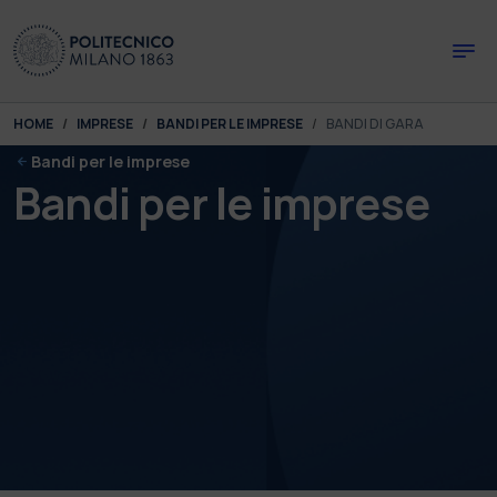
Skip to main content
Skip to page footer
You are here:
HOME
IMPRESE
BANDI PER LE IMPRESE
BANDI DI GARA
Bandi per le imprese
Bandi per le imprese