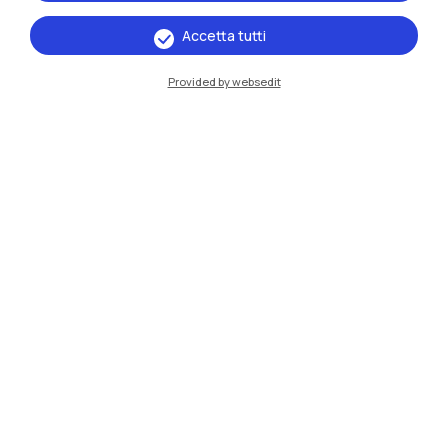
Milano Bovisa
Accetta tutti
Cremona
Provided by websedit
Lecco
Mantova
Piacenza
Xi'an
Naviga il sito
Risorse
Contattaci