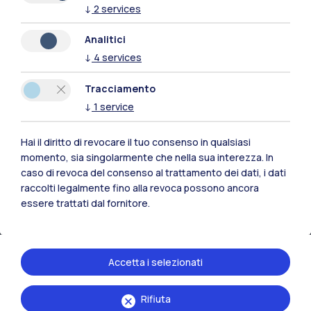
↓
2
services
Residenze
Frontiere
Esa
Analitici
↓
4
services
Tracciamento
↓
1
service
Hai il diritto di revocare il tuo consenso in qualsiasi
momento, sia singolarmente che nella sua interezza. In
caso di revoca del consenso al trattamento dei dati, i dati
raccolti legalmente fino alla revoca possono ancora
essere trattati dal fornitore.
IT
EN
Accetta i selezionati
Sedi
Milano Leonardo
Rifiuta