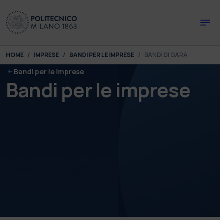
Skip to main content
Skip to page footer
You are here:
HOME
IMPRESE
BANDI PER LE IMPRESE
BANDI DI GARA
Bandi per le imprese
Bandi per le imprese