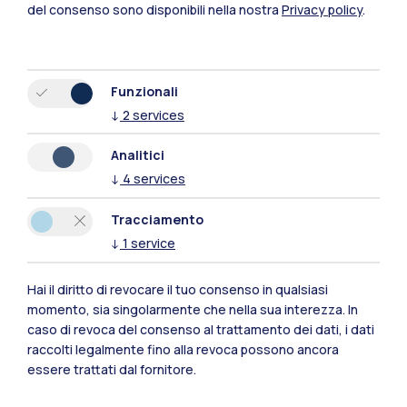
del consenso sono disponibili nella nostra
Privacy policy
.
Funzionali
↓
2
services
Analitici
↓
4
services
Tracciamento
↓
1
service
Polimi Community
Hai il diritto di revocare il tuo consenso in qualsiasi
momento, sia singolarmente che nella sua interezza. In
Tutti i siti dell’ecosistema
caso di revoca del consenso al trattamento dei dati, i dati
raccolti legalmente fino alla revoca possono ancora
essere trattati dal fornitore.
Residenze
Frontiere
Esa