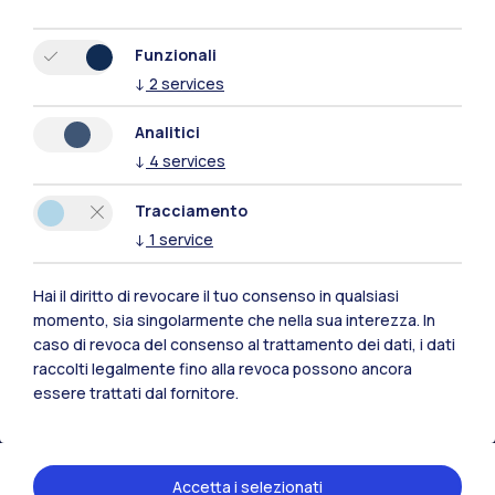
Funzionali
↓
2
services
Analitici
↓
4
services
Tracciamento
↓
1
service
Hai il diritto di revocare il tuo consenso in qualsiasi
Polimi Community
momento, sia singolarmente che nella sua interezza. In
caso di revoca del consenso al trattamento dei dati, i dati
Tutti i siti dell’ecosistema
raccolti legalmente fino alla revoca possono ancora
essere trattati dal fornitore.
Residenze
Frontiere
Esa
Accetta i selezionati