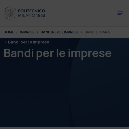
Skip to main content
Skip to page footer
You are here:
HOME
IMPRESE
BANDI PER LE IMPRESE
BANDI DI GARA
Bandi per le imprese
Bandi per le imprese