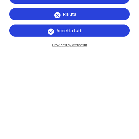
Rifiuta
Accetta tutti
Provided by websedit
IT
EN
Sedi
Milano Leonardo
Milano Bovisa
Cremona