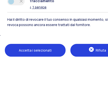
Tracciamento
↓
1
service
Hai il diritto di revocare il tuo consenso in qualsiasi momento, 
revoca possono ancora essere trattati dal fornitore.
Polimi Community
Accetta i selezionati
Rifiuta
Tutti i siti dell’ecosistema