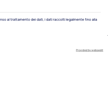
so al trattamento dei dati, i dati raccolti legalmente fino alla
ami di stato
Career Service
Provided by websedit
port
Pok
IT
EN