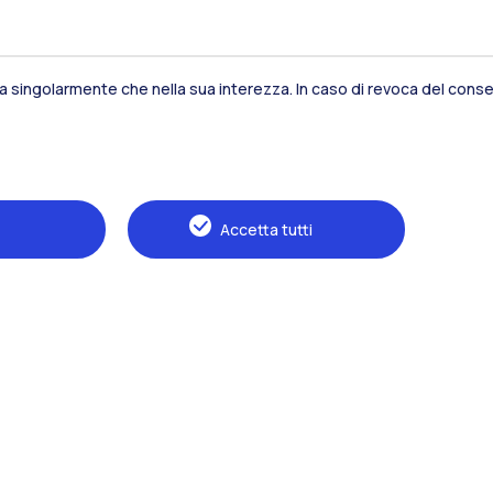
sia singolarmente che nella sua interezza. In caso di revoca del consen
Residenze
Frontiere
Es
Accetta tutti
Alumni
Webeep
S