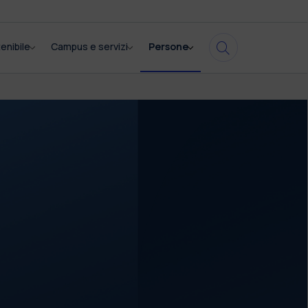
enibile
Campus e servizi
Persone