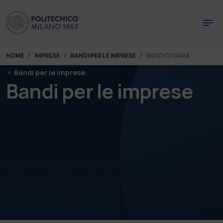
Skip to main content
Skip to page footer
You are here:
HOME
IMPRESE
BANDI PER LE IMPRESE
BANDI DI GARA
Bandi per le imprese
Bandi per le imprese