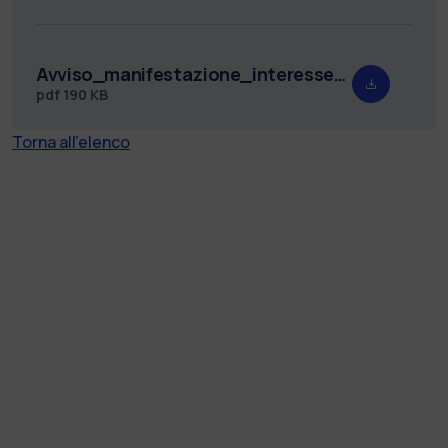
Avviso_manifestazione_interesse_Servizio_di_composizione_grafica_2024.pdf
pdf
190 KB
Torna all'elenco