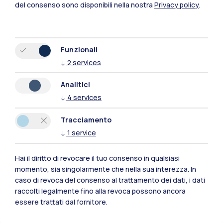
del consenso sono disponibili nella nostra
Privacy policy
.
Funzionali
↓
2
services
Analitici
↓
4
services
Tracciamento
↓
1
service
Polimi Community
Hai il diritto di revocare il tuo consenso in qualsiasi
momento, sia singolarmente che nella sua interezza. In
Tutti i siti dell’ecosistema
caso di revoca del consenso al trattamento dei dati, i dati
raccolti legalmente fino alla revoca possono ancora
essere trattati dal fornitore.
Residenze
Frontiere
Esa