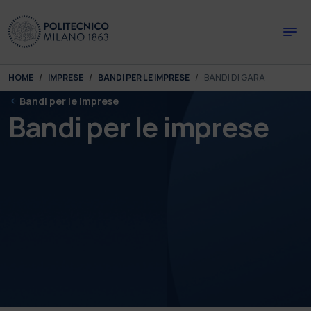
Skip to main content
Skip to page footer
You are here:
HOME
IMPRESE
BANDI PER LE IMPRESE
BANDI DI GARA
Bandi per le imprese
Bandi per le imprese