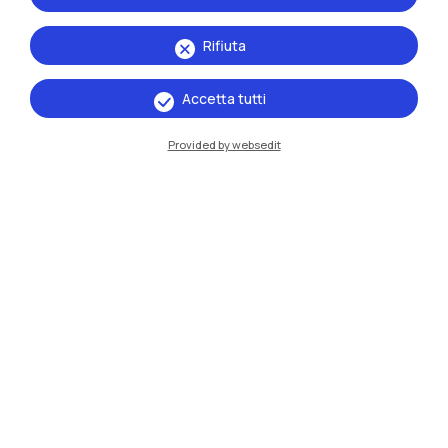
Rifiuta
Accetta tutti
Provided by websedit
IT
EN
Sedi
Milano Leonardo
Milano Bovisa
Cremona