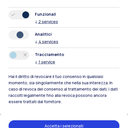
Funzionali
↓
2
services
Analitici
↓
4
services
Tracciamento
↓
1
service
Hai il diritto di revocare il tuo consenso in qualsiasi
Polimi Community
momento, sia singolarmente che nella sua interezza. In
caso di revoca del consenso al trattamento dei dati, i dati
Tutti i siti dell’ecosistema
raccolti legalmente fino alla revoca possono ancora
essere trattati dal fornitore.
Residenze
Frontiere
Esa
Accetta i selezionati