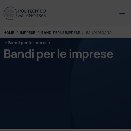
Skip to main content
Skip to page footer
You are here:
HOME
IMPRESE
BANDI PER LE IMPRESE
BANDI DI GARA
Bandi per le imprese
Bandi per le imprese