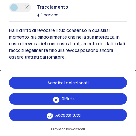
Polimi Community
Tracciamento
Tutti i siti dell’ecosistema
↓
1
service
Hai il diritto di revocare il tuo consenso in qualsiasi
Residenze
Frontiere
Esa
momento, sia singolarmente che nella sua interezza. In
caso di revoca del consenso al trattamento dei dati, i dati
raccolti legalmente fino alla revoca possono ancora
essere trattati dal fornitore.
Accetta i selezionati
Rifiuta
Accetta tutti
Provided by websedit
IT
EN