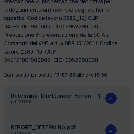
Prestazione 2: progettazione definitiva per
l’adeguamento antincendio degli edifici in
oggetto. Codice lavoro 2383_13; CUP:
D45F21001980005; CIG: 9952298020
Prestazione 3: presentazione della SCIA al
Comando dei VVF, art. 4 DPR 151/2011. Codice
lavoro 2383_13; CUP:
D45F21001980005; CIG: 9952298020
Data scadenza bando:
17-07-23 alle ore 10:50
Determina_Direttoriale_Ferrari__1_.pdf
pdf
211 KB
REPORT_DETERMINA.pdf
pdf
52 KB