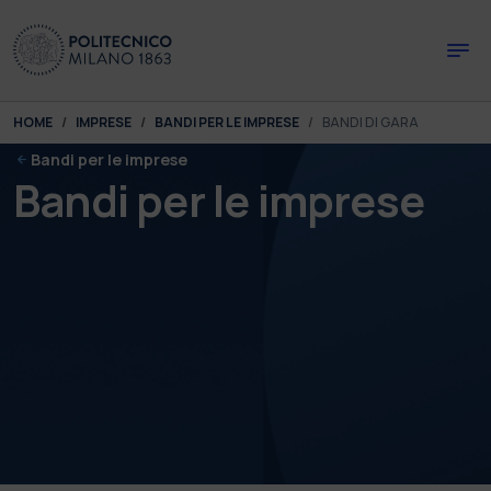
Skip to main content
Skip to page footer
You are here:
HOME
IMPRESE
BANDI PER LE IMPRESE
BANDI DI GARA
Bandi per le imprese
Bandi per le imprese