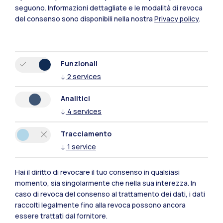
seguono.
Informazioni dettagliate e le modalità di revoca
del consenso sono disponibili nella nostra
Privacy policy
.
Funzionali
↓
2
services
Polimi Community
Analitici
Tutti i siti dell’ecosistema
↓
4
services
Tracciamento
Residenze
Frontiere
Esa
↓
1
service
Hai il diritto di revocare il tuo consenso in qualsiasi
momento, sia singolarmente che nella sua interezza. In
caso di revoca del consenso al trattamento dei dati, i dati
raccolti legalmente fino alla revoca possono ancora
essere trattati dal fornitore.