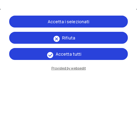
Accetta i selezionati
Rifiuta
IT
EN
Accetta tutti
Sedi
Milano Leonardo
Provided by websedit
Milano Bovisa
Cremona
Lecco
Mantova
Piacenza