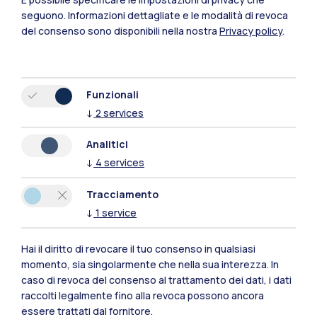
seguono.
Informazioni dettagliate e le modalità di revoca
del consenso sono disponibili nella nostra
Privacy policy
.
Funzionali
↓
2
services
Analitici
↓
4
services
Tracciamento
↓
1
service
Polimi Community
Hai il diritto di revocare il tuo consenso in qualsiasi
Tutti i siti dell’ecosistema
momento, sia singolarmente che nella sua interezza. In
caso di revoca del consenso al trattamento dei dati, i dati
raccolti legalmente fino alla revoca possono ancora
Residenze
Frontiere
Esa
essere trattati dal fornitore.