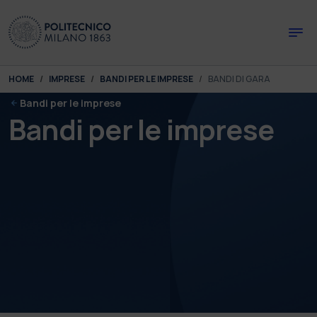
Skip to main content
Skip to page footer
You are here:
HOME
IMPRESE
BANDI PER LE IMPRESE
BANDI DI GARA
Bandi per le imprese
Bandi per le imprese