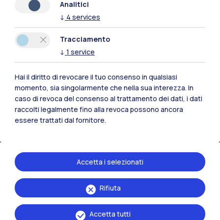
Analitici
Piacenza
↓
4
services
Xi'an
Tracciamento
↓
1
service
Naviga il sito
Hai il diritto di revocare il tuo consenso in qualsiasi
momento, sia singolarmente che nella sua interezza. In
Risorse
caso di revoca del consenso al trattamento dei dati, i dati
raccolti legalmente fino alla revoca possono ancora
Contattaci
essere trattati dal fornitore.
Accetta i selezionati
Rifiuta
Accetta tutti