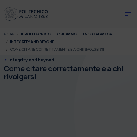
Skip to main content
Skip to page footer
You are here:
HOME
IL POLITECNICO
CHI SIAMO
I NOSTRI VALORI
INTEGRITY AND BEYOND
COME CITARE CORRETTAMENTE E A CHI RIVOLGERSI
Integrity and beyond
Come citare correttamente e a chi
rivolgersi