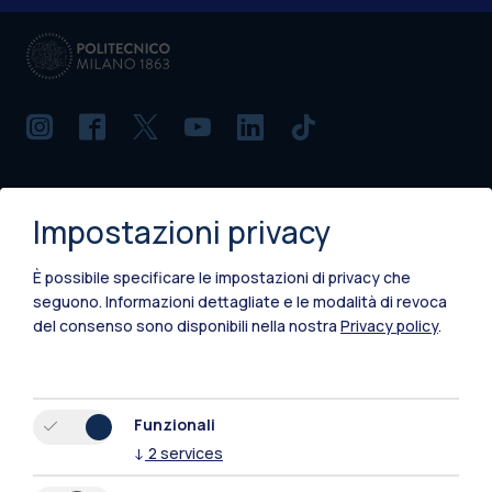
IT
EN
Impostazioni privacy
Sedi
Milano Leonardo
È possibile specificare le impostazioni di privacy che
seguono.
Informazioni dettagliate e le modalità di revoca
Milano Bovisa
del consenso sono disponibili nella nostra
Privacy policy
.
Cremona
Lecco
Funzionali
↓
2
services
Mantova