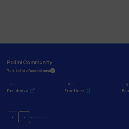
Polimi Community
Tutti i siti dell’ecosistema
Residenze
Frontiere
Esa