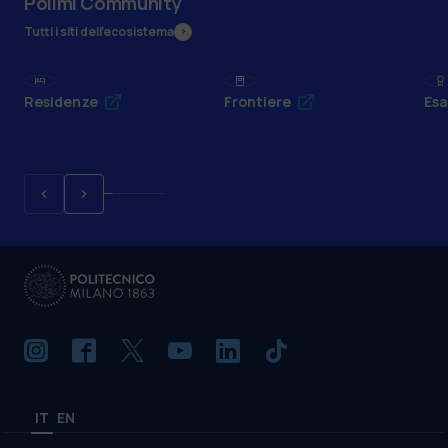
Polimi Community
Tutti i siti dell’ecosistema
Residenze
Frontiere
Esa
IT
EN