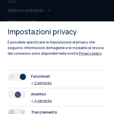
Sedi
Milano Leonardo
Milano Bovisa
Impostazioni privacy
Cremona
È possibile specificare le impostazioni di privacy che
Lecco
seguono.
Informazioni dettagliate e le modalità di revoca
del consenso sono disponibili nella nostra
Privacy policy
.
Mantova
Piacenza
Funzionali
Xi'an
↓
2
services
Naviga il sito
Analitici
↓
4
services
Risorse
Tracciamento