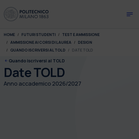
Skip to main content
Skip to page footer
You are here:
HOME
FUTURI STUDENTI
TEST E AMMISSIONE
AMMISSIONE AI CORSI DI LAUREA
DESIGN
QUANDO ISCRIVERSI AL TOLD
DATE TOLD
Quando iscriversi al TOLD
Date TOLD
Anno accademico 2026/2027