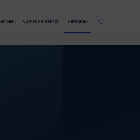
enibile
Campus e servizi
Persone