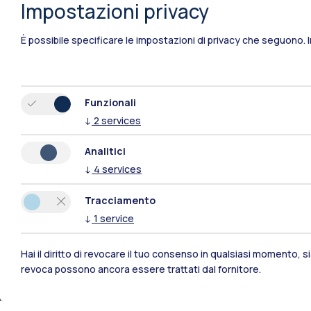
Impostazioni privacy
È possibile specificare le impostazioni di privacy che seguono.
Funzionali
↓
2
services
Polimi Community
Analitici
↓
4
services
Tutti i siti dell’ecosistema
Tracciamento
↓
1
service
Hai il diritto di revocare il tuo consenso in qualsiasi momento, 
revoca possono ancora essere trattati dal fornitore.