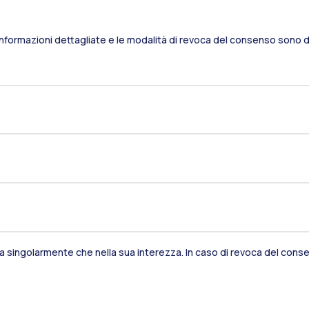
Informazioni dettagliate e le modalità di revoca del consenso sono di
Residenze
Frontiere
Es
Alumni
Webeep
S
sia singolarmente che nella sua interezza. In caso di revoca del consen