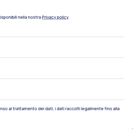
sponibili nella nostra
Privacy policy
.
ami di stato
Career Service
port
Pok
so al trattamento dei dati, i dati raccolti legalmente fino alla
IT
EN