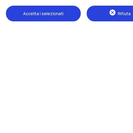
Accetta i selezionati
Rifiuta
Sedi
Milano Leonardo
Milano Bovisa
Cremona
Lecco
Mantova
Piacenza
Xi'an