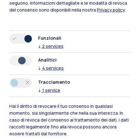
seguono.
Informazioni dettagliate e le modalità di revoca
Mantova
del consenso sono disponibili nella nostra
Privacy policy
.
Piacenza
Xi'an
Funzionali
↓
2
services
Naviga il sito
Analitici
↓
4
services
Risorse
Tracciamento
Contattaci
↓
1
service
Hai il diritto di revocare il tuo consenso in qualsiasi
momento, sia singolarmente che nella sua interezza. In
caso di revoca del consenso al trattamento dei dati, i dati
raccolti legalmente fino alla revoca possono ancora
essere trattati dal fornitore.