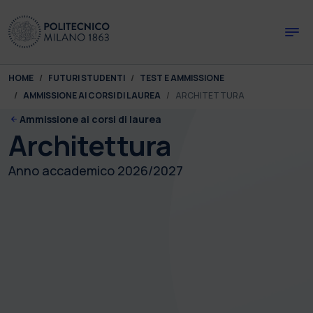
Skip to main content
Skip to page footer
You are here:
HOME
FUTURI STUDENTI
TEST E AMMISSIONE
AMMISSIONE AI CORSI DI LAUREA
ARCHITETTURA
Ammissione ai corsi di laurea
Architettura
Anno accademico 2026/2027