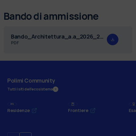
Bando di ammissione
Bando_Architettura_a.a_2026_2027.pdf
PDF
Polimi Community
Tutti i siti dell’ecosistema
Residenze
Frontiere
Esa