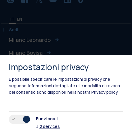
IT
EN
Sedi
Milano Leonardo
Milano Bovisa
Impostazioni privacy
Cremona
Lecco
È possibile specificare le impostazioni di privacy che
seguono.
Informazioni dettagliate e le modalità di revoca
Mantova
del consenso sono disponibili nella nostra
Privacy policy
.
Piacenza
Xi'an
Funzionali
↓
2
services