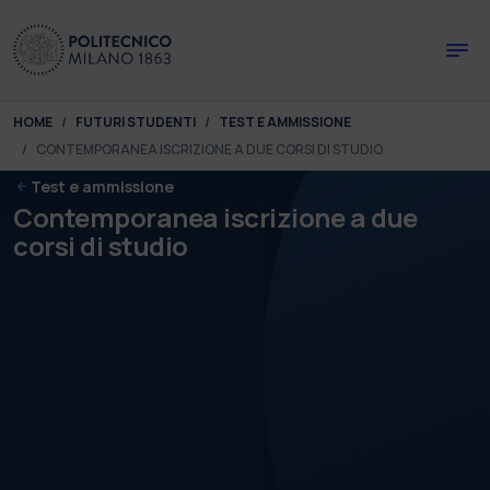
Skip to main content
Skip to page footer
You are here:
HOME
FUTURI STUDENTI
TEST E AMMISSIONE
CONTEMPORANEA ISCRIZIONE A DUE CORSI DI STUDIO
Test e ammissione
Contemporanea iscrizione a due
corsi di studio