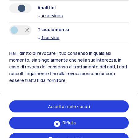
Naviga il sito
Analitici
↓
4
services
Risorse
Tracciamento
Contattaci
↓
1
service
Hai il diritto di revocare il tuo consenso in qualsiasi
momento, sia singolarmente che nella sua interezza. In
caso di revoca del consenso al trattamento dei dati, i dati
raccolti legalmente fino alla revoca possono ancora
essere trattati dal fornitore.
Accetta i selezionati
Rifiuta
Politecnico di Milano, Piazza Leonardo da Vinci 32, 20133 Milano | P.IVA
04376620151 - C.F. 80057930150