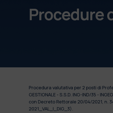
Procedure d
Procedura valutativa per 2 posti di Pro
GESTIONALE - S.S.D. ING-IND/35 - INGE
con Decreto Rettorale 20/04/2021, n. 34
2021_VAL_I_DIG_3).