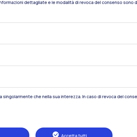
Informazioni dettagliate e le modalità di revoca del consenso sono di
sia singolarmente che nella sua interezza. In caso di revoca del consen
Residenze
Frontiere
Es
Alumni
Webeep
S
Accetta tutti