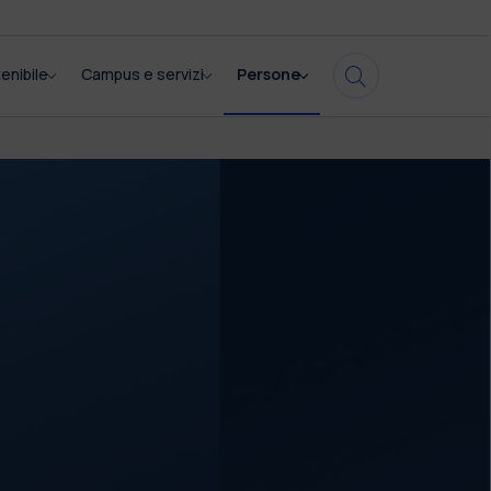
enibile
Campus e servizi
Persone