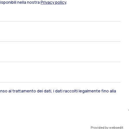
sponibili nella nostra
Privacy policy
.
so al trattamento dei dati, i dati raccolti legalmente fino alla
ami di stato
Career Service
port
Pok
Provided by websedit