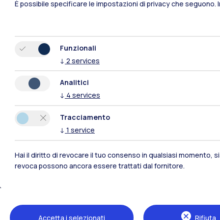
È possibile specificare le impostazioni di privacy che seguono.
Funzionali
↓
2
services
Analitici
↓
4
services
Tracciamento
↓
1
service
Hai il diritto di revocare il tuo consenso in qualsiasi momento, 
Polimi Community
revoca possono ancora essere trattati dal fornitore.
Tutti i siti dell’ecosistema
Accetta i selezionati
Rifiuta