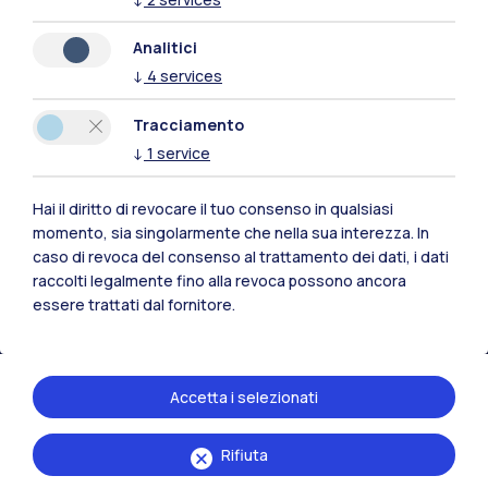
Analitici
↓
4
services
Polimi Community
Tracciamento
Tutti i siti dell’ecosistema
↓
1
service
Hai il diritto di revocare il tuo consenso in qualsiasi
Residenze
Frontiere
Esa
momento, sia singolarmente che nella sua interezza. In
caso di revoca del consenso al trattamento dei dati, i dati
raccolti legalmente fino alla revoca possono ancora
essere trattati dal fornitore.
Accetta i selezionati
Rifiuta