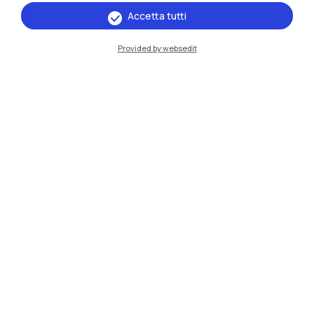
Accetta tutti
IT
EN
Provided by websedit
Sedi
Milano Leonardo
Milano Bovisa
Cremona
Lecco
Mantova
Piacenza
Xi'an