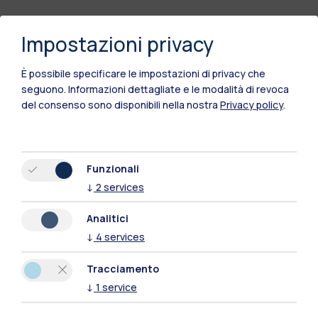
Impostazioni privacy
È possibile specificare le impostazioni di privacy che
seguono.
Informazioni dettagliate e le modalità di revoca
del consenso sono disponibili nella nostra
Privacy policy
.
Funzionali
↓
2
services
Polimi Community
Tutti i siti dell’ecosistema
Analitici
↓
4
services
Residenze
Frontiere
Esa
Tracciamento
↓
1
service