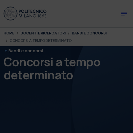
Skip to main content
Skip to page footer
You are here:
HOME
DOCENTI E RICERCATORI
BANDI E CONCORSI
CONCORSI A TEMPO DETERMINATO
Bandi e concorsi
Concorsi a tempo
determinato