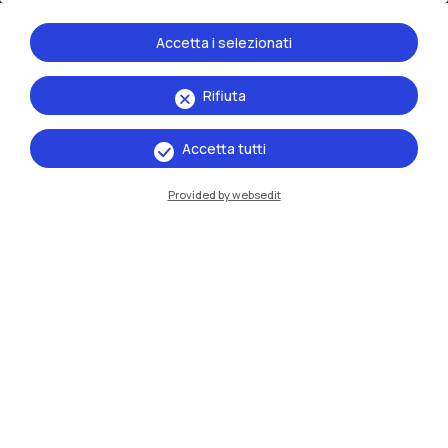
Accetta i selezionati
Rifiuta
Accetta tutti
IT
EN
Sedi
Provided by websedit
Milano Leonardo
Milano Bovisa
Cremona
Lecco
Mantova
Piacenza