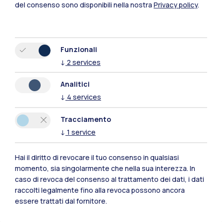
del consenso sono disponibili nella nostra
Privacy policy
.
Funzionali
↓
2
services
Analitici
Polimi Community
↓
4
services
Tutti i siti dell’ecosistema
Tracciamento
↓
1
service
Residenze
Frontiere
Esa
Hai il diritto di revocare il tuo consenso in qualsiasi
momento, sia singolarmente che nella sua interezza. In
caso di revoca del consenso al trattamento dei dati, i dati
raccolti legalmente fino alla revoca possono ancora
essere trattati dal fornitore.