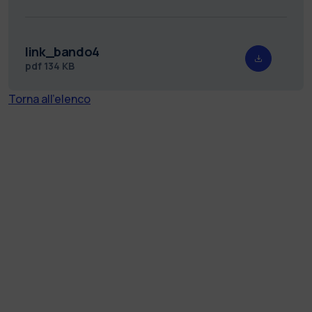
link_bando4
pdf
134 KB
Torna all'elenco