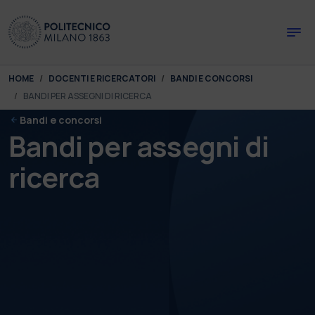
Skip to main content
Skip to page footer
You are here:
HOME
DOCENTI E RICERCATORI
BANDI E CONCORSI
BANDI PER ASSEGNI DI RICERCA
Bandi e concorsi
Bandi per assegni di
ricerca