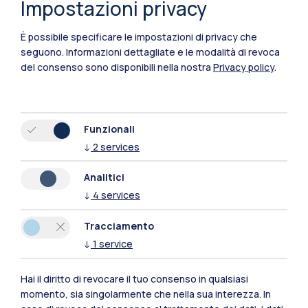
Impostazioni privacy
È possibile specificare le impostazioni di privacy che
seguono.
Informazioni dettagliate e le modalità di revoca
del consenso sono disponibili nella nostra
Privacy policy
.
Funzionali
↓
2
services
Polimi Community
Analitici
Tutti i siti dell’ecosistema
↓
4
services
Tracciamento
Residenze
Frontiere
Esa
↓
1
service
Hai il diritto di revocare il tuo consenso in qualsiasi
momento, sia singolarmente che nella sua interezza. In