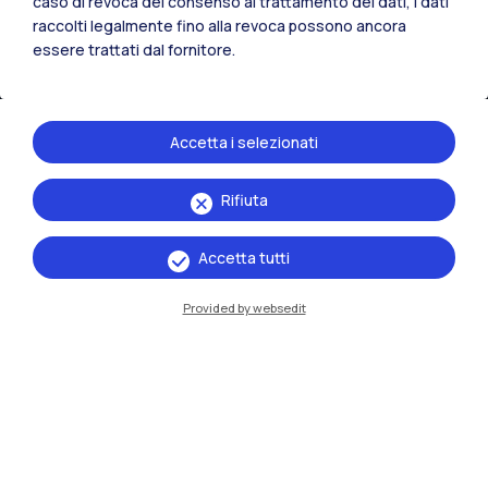
caso di revoca del consenso al trattamento dei dati, i dati
raccolti legalmente fino alla revoca possono ancora
essere trattati dal fornitore.
Accetta i selezionati
Rifiuta
IT
EN
Accetta tutti
Sedi
Milano Leonardo
Provided by websedit
Milano Bovisa
Cremona
Lecco