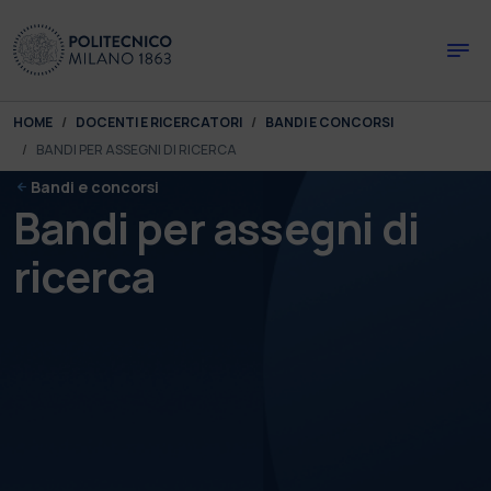
Skip to main content
Skip to page footer
You are here:
HOME
DOCENTI E RICERCATORI
BANDI E CONCORSI
BANDI PER ASSEGNI DI RICERCA
Bandi e concorsi
Bandi per assegni di
ricerca