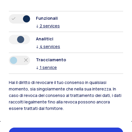
Funzionali
↓
2
services
Analitici
Polimi Community
↓
4
services
Tutti i siti dell’ecosistema
Tracciamento
↓
1
service
Residenze
Frontiere
Esa
Hai il diritto di revocare il tuo consenso in qualsiasi
momento, sia singolarmente che nella sua interezza. In
caso di revoca del consenso al trattamento dei dati, i dati
raccolti legalmente fino alla revoca possono ancora
essere trattati dal fornitore.