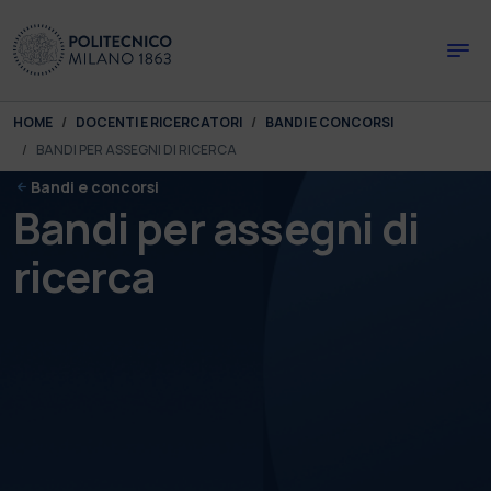
Skip to main content
Skip to page footer
You are here:
HOME
DOCENTI E RICERCATORI
BANDI E CONCORSI
BANDI PER ASSEGNI DI RICERCA
Bandi e concorsi
Bandi per assegni di
ricerca