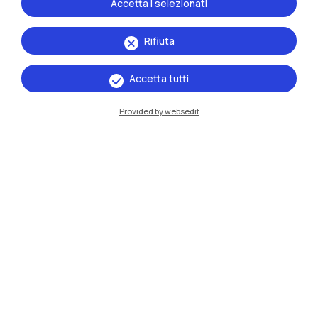
Accetta i selezionati
Rifiuta
Accetta tutti
IT
EN
Provided by websedit
Sedi
Milano Leonardo
Milano Bovisa
Cremona
Lecco
Mantova
Piacenza