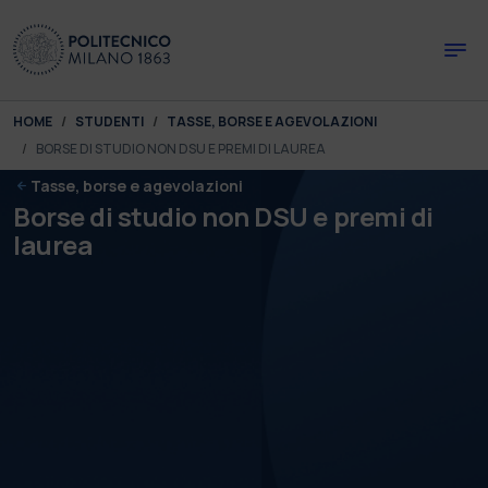
Skip to main content
Skip to page footer
You are here:
HOME
STUDENTI
TASSE, BORSE E AGEVOLAZIONI
BORSE DI STUDIO NON DSU E PREMI DI LAUREA
Tasse, borse e agevolazioni
Borse di studio non DSU e premi di
laurea