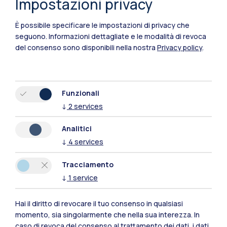
Impostazioni privacy
È possibile specificare le impostazioni di privacy che
seguono.
Informazioni dettagliate e le modalità di revoca
del consenso sono disponibili nella nostra
Privacy policy
.
Funzionali
↓
2
services
Analitici
↓
4
services
Tracciamento
↓
1
service
Polimi Community
Hai il diritto di revocare il tuo consenso in qualsiasi
momento, sia singolarmente che nella sua interezza. In
Tutti i siti dell’ecosistema
caso di revoca del consenso al trattamento dei dati, i dati