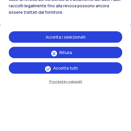
raccolti legalmente fino alla revoca possono ancora
essere trattati dal fornitore.
Residenze
Frontiere
Esa
Accetta i selezionati
Rifiuta
Accetta tutti
Provided by websedit
IT
EN
Sedi
Milano Leonardo