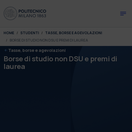
Skip to main content
Skip to page footer
You are here:
HOME
STUDENTI
TASSE, BORSE E AGEVOLAZIONI
BORSE DI STUDIO NON DSU E PREMI DI LAUREA
Tasse, borse e agevolazioni
Borse di studio non DSU e premi di
laurea