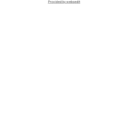
Provided by websedit
IT
EN
Sedi
Milano Leonardo
Milano Bovisa
Cremona
Lecco
Mantova
Piacenza
Xi'an
Naviga il sito