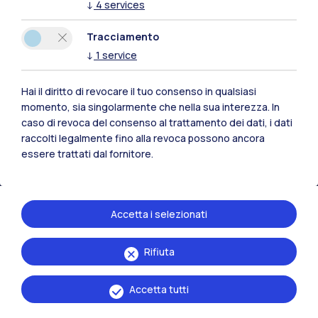
↓
4
services
Tracciamento
Polimi Community
↓
1
service
Tutti i siti dell’ecosistema
Hai il diritto di revocare il tuo consenso in qualsiasi
momento, sia singolarmente che nella sua interezza. In
Residenze
Frontiere
Esa
caso di revoca del consenso al trattamento dei dati, i dati
raccolti legalmente fino alla revoca possono ancora
essere trattati dal fornitore.
Accetta i selezionati
Rifiuta
Accetta tutti