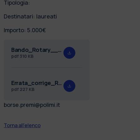
Tipologia:
Destinatari: laureati
Importo: 5.000€
Bando_Rotary__Club_Milano_Europa_p.pdf
pdf
310 KB
Errata_corrige_Rotary_Club_Milano_Europa.pdf
pdf
227 KB
borse.premi@polimi.it
Torna all'elenco