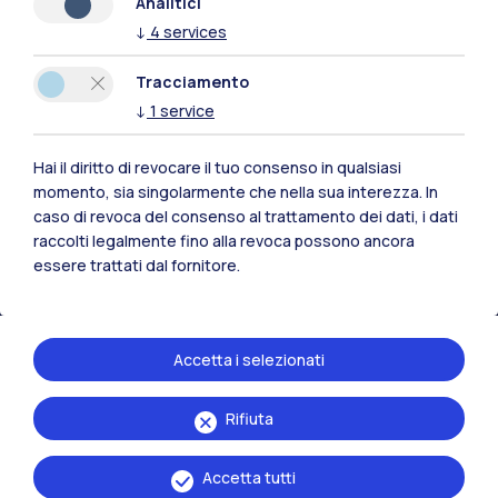
Analitici
↓
4
services
Polimi Community
Tracciamento
↓
1
service
Tutti i siti dell’ecosistema
Hai il diritto di revocare il tuo consenso in qualsiasi
momento, sia singolarmente che nella sua interezza. In
Residenze
Frontiere
Esa
caso di revoca del consenso al trattamento dei dati, i dati
raccolti legalmente fino alla revoca possono ancora
essere trattati dal fornitore.
Accetta i selezionati
Rifiuta
Accetta tutti