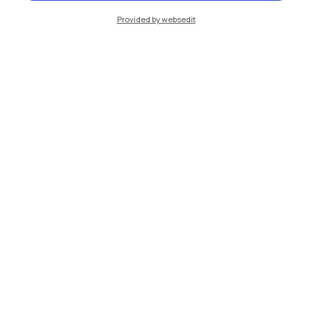
Provided by websedit
IT
EN
Sedi
Milano Leonardo
Milano Bovisa
Cremona
Lecco
Mantova
Piacenza
Xi'an
Naviga il sito