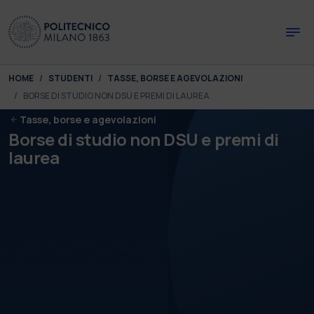
Skip to main content
Skip to page footer
You are here:
HOME
STUDENTI
TASSE, BORSE E AGEVOLAZIONI
BORSE DI STUDIO NON DSU E PREMI DI LAUREA
Tasse, borse e agevolazioni
Borse di studio non DSU e premi di
laurea