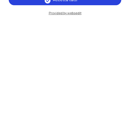
Provided by websedit
IT
EN
Sedi
Milano Leonardo
Milano Bovisa
Cremona
Lecco
Mantova
Piacenza
Xi'an
Naviga il sito