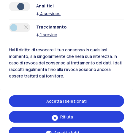
Analitici
↓
4
services
Polimi Community
Tracciamento
Tutti i siti dell’ecosistema
↓
1
service
Hai il diritto di revocare il tuo consenso in qualsiasi
Residenze
Frontiere
Esa
momento, sia singolarmente che nella sua interezza. In
caso di revoca del consenso al trattamento dei dati, i dati
raccolti legalmente fino alla revoca possono ancora
essere trattati dal fornitore.
Accetta i selezionati
Rifiuta
Accetta tutti