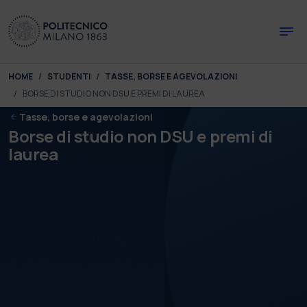
Skip to main content
Skip to page footer
You are here:
HOME
STUDENTI
TASSE, BORSE E AGEVOLAZIONI
BORSE DI STUDIO NON DSU E PREMI DI LAUREA
Tasse, borse e agevolazioni
Borse di studio non DSU e premi di
laurea