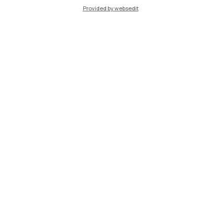
Provided by websedit
IT
EN
Sedi
Milano Leonardo
Milano Bovisa
Cremona
Lecco
Mantova
Piacenza
Xi'an
Naviga il sito