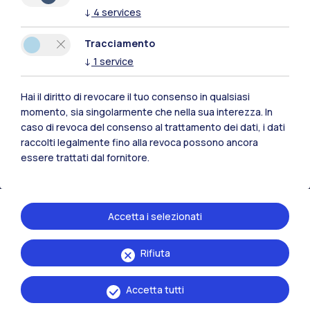
↓
4
services
Tracciamento
Polimi Community
↓
1
service
Tutti i siti dell’ecosistema
Hai il diritto di revocare il tuo consenso in qualsiasi
momento, sia singolarmente che nella sua interezza. In
Residenze
Frontiere
Esa
caso di revoca del consenso al trattamento dei dati, i dati
raccolti legalmente fino alla revoca possono ancora
essere trattati dal fornitore.
Accetta i selezionati
Rifiuta
Accetta tutti