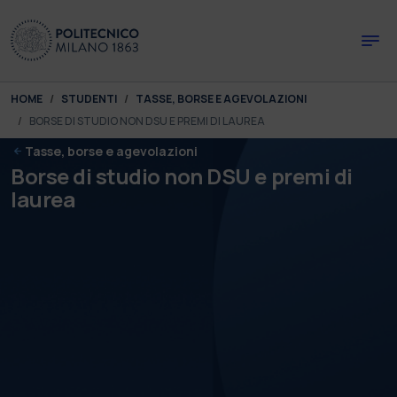
Skip to main content
Skip to page footer
You are here:
HOME
STUDENTI
TASSE, BORSE E AGEVOLAZIONI
BORSE DI STUDIO NON DSU E PREMI DI LAUREA
Tasse, borse e agevolazioni
Borse di studio non DSU e premi di
laurea