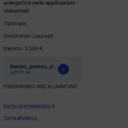
energetica nelle
applicazioni
industriali
.
Tipologia:
Destinatari: Laureati
Importo: 3.500 €
Bando_premio_di_laurea_magistrale_Ing._Sergio_Böhm_26.pdf
pdf
717 KB
FUNDRAISING AND ALUMNI UNIT
borse.premi@polimi.it
Torna all'elenco