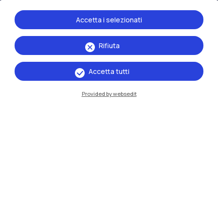
Accetta i selezionati
Rifiuta
Accetta tutti
Provided by websedit
IT
EN
Sedi
Milano Leonardo
Milano Bovisa