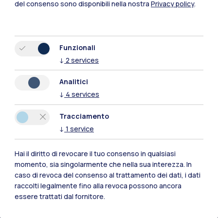
del consenso sono disponibili nella nostra
Privacy policy
.
Funzionali
↓
2
services
Analitici
↓
4
services
Tracciamento
↓
1
service
Hai il diritto di revocare il tuo consenso in qualsiasi
Polimi Community
momento, sia singolarmente che nella sua interezza. In
caso di revoca del consenso al trattamento dei dati, i dati
Tutti i siti dell’ecosistema
raccolti legalmente fino alla revoca possono ancora
essere trattati dal fornitore.
Residenze
Frontiere
Esa