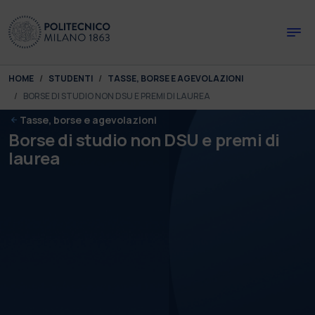
Skip to main content
Skip to page footer
You are here:
HOME
STUDENTI
TASSE, BORSE E AGEVOLAZIONI
BORSE DI STUDIO NON DSU E PREMI DI LAUREA
Tasse, borse e agevolazioni
Borse di studio non DSU e premi di
laurea