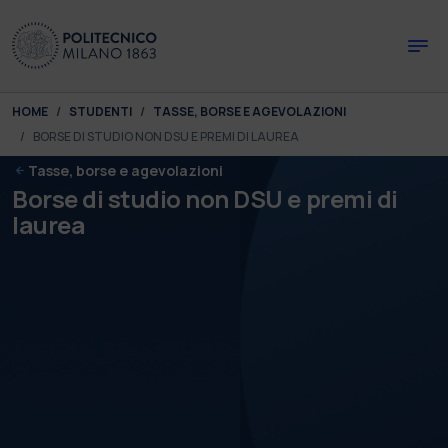
Skip to main content
Skip to page footer
You are here:
HOME
STUDENTI
TASSE, BORSE E AGEVOLAZIONI
BORSE DI STUDIO NON DSU E PREMI DI LAUREA
Tasse, borse e agevolazioni
Borse di studio non DSU e premi di
laurea