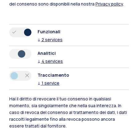
del consenso sono disponibili nella nostra
Privacy policy
.
Funzionali
↓
2
services
Analitici
↓
4
services
Tracciamento
↓
1
service
Hai il diritto di revocare il tuo consenso in qualsiasi
Polimi Community
momento, sia singolarmente che nella sua interezza. In
caso di revoca del consenso al trattamento dei dati, i dati
Tutti i siti dell’ecosistema
raccolti legalmente fino alla revoca possono ancora
essere trattati dal fornitore.
Residenze
Frontiere
Esa