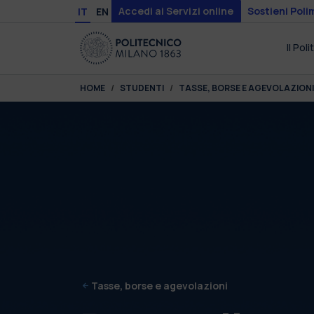
Skip to main content
Skip to page footer
Accedi ai Servizi online
Sostieni Poli
IT
EN
Il Pol
You are here:
HOME
STUDENTI
TASSE, BORSE E AGEVOLAZIONI
Tasse, borse e agevolazioni