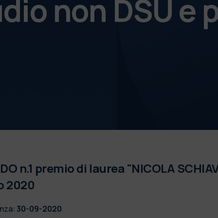
udio non DSU e p
O n.1 premio di laurea "NICOLA SCHIA
o 2020
nza:
30-09-2020