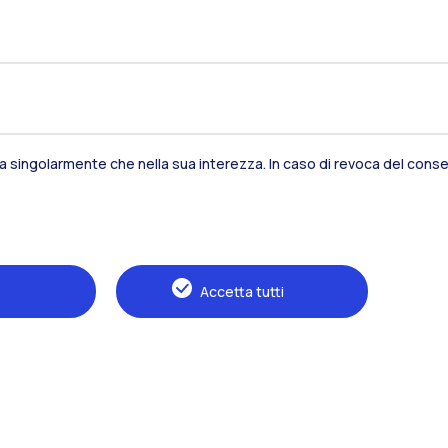
sia singolarmente che nella sua interezza. In caso di revoca del consen
Residenze
Frontiere
Es
Accetta tutti
Alumni
Webeep
S