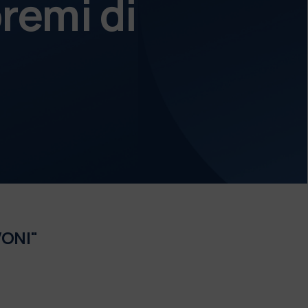
remi di
VONI"