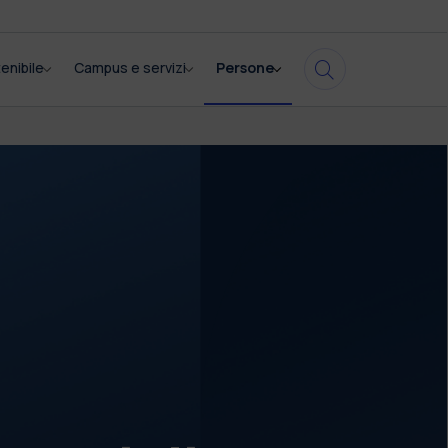
enibile
Campus e servizi
Persone