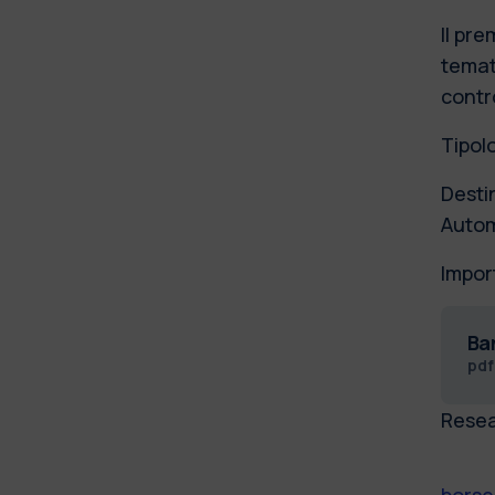
Il pre
temat
contro
Tipol
Destin
Autom
Impor
Ba
pd
Resea
borse