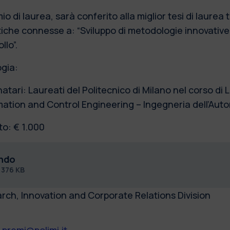
mio di laurea, sarà conferito alla miglior tesi di laurea
iche connesse a: “Sviluppo di metodologie innovative 
llo”.
ogia:
atari: Laureati del Politecnico di Milano nel corso di 
ation and Control Engineering – Ingegneria dell’Aut
to: € 1.000
ndo
f
376 KB
rch, Innovation and Corporate Relations Division
.premi@polimi.it