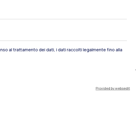
so al trattamento dei dati, i dati raccolti legalmente fino alla
ami di stato
Career Service
Provided by websedit
port
Pok