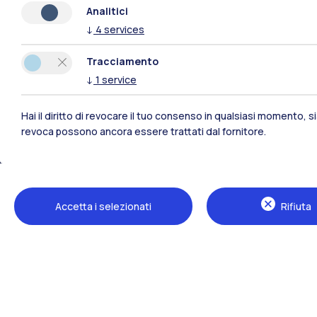
Analitici
↓
4
services
Tracciamento
↓
1
service
Hai il diritto di revocare il tuo consenso in qualsiasi momento, 
revoca possono ancora essere trattati dal fornitore.
Polimi Community
Tutti i siti dell’ecosistema
Accetta i selezionati
Rifiuta