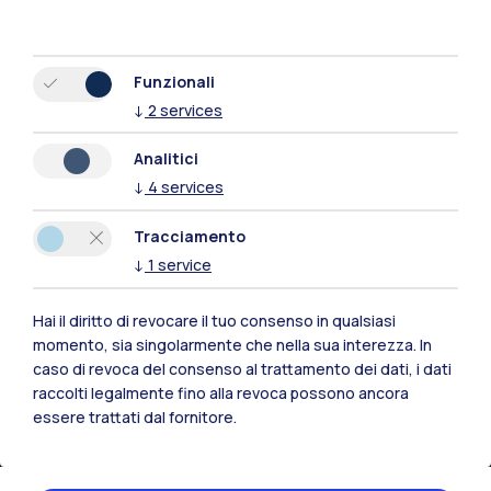
Funzionali
↓
2
services
Analitici
↓
4
services
Tracciamento
↓
1
service
Hai il diritto di revocare il tuo consenso in qualsiasi
momento, sia singolarmente che nella sua interezza. In
Polimi Community
caso di revoca del consenso al trattamento dei dati, i dati
Tutti i siti dell’ecosistema
raccolti legalmente fino alla revoca possono ancora
essere trattati dal fornitore.
Residenze
Frontiere
Esa