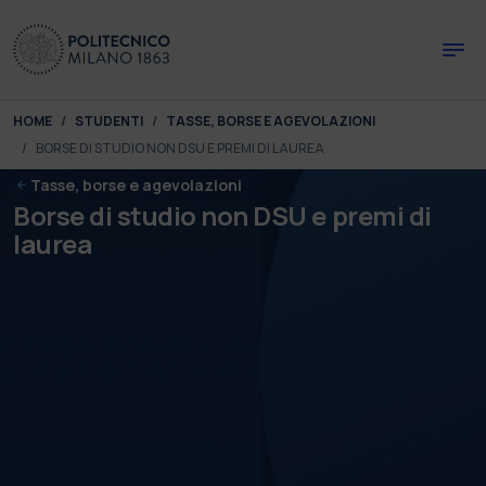
Skip to main content
Skip to page footer
You are here:
HOME
STUDENTI
TASSE, BORSE E AGEVOLAZIONI
BORSE DI STUDIO NON DSU E PREMI DI LAUREA
Tasse, borse e agevolazioni
Borse di studio non DSU e premi di
laurea