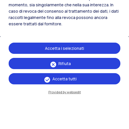
Tutti i siti dell’ecosistema
momento, sia singolarmente che nella sua interezza. In
caso di revoca del consenso al trattamento dei dati, i dati
raccolti legalmente fino alla revoca possono ancora
Residenze
Frontiere
Esa
essere trattati dal fornitore.
Accetta i selezionati
Rifiuta
Accetta tutti
Provided by websedit
IT
EN
Sedi