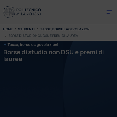
Skip to main content
Skip to page footer
You are here:
HOME
STUDENTI
TASSE, BORSE E AGEVOLAZIONI
BORSE DI STUDIO NON DSU E PREMI DI LAUREA
Tasse, borse e agevolazioni
Borse di studio non DSU e premi di
laurea