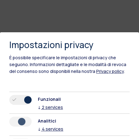
Impostazioni privacy
È possibile specificare le impostazioni di privacy che
seguono.
Informazioni dettagliate e le modalità di revoca
del consenso sono disponibili nella nostra
Privacy policy
.
Funzionali
Polimi Community
↓
2
services
Tutti i siti dell’ecosistema
Analitici
↓
4
services
Residenze
Frontiere
Esa