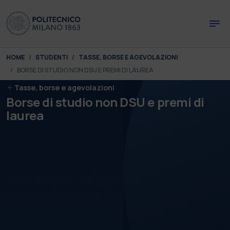
Skip to main content
Skip to page footer
You are here:
HOME
STUDENTI
TASSE, BORSE E AGEVOLAZIONI
BORSE DI STUDIO NON DSU E PREMI DI LAUREA
Tasse, borse e agevolazioni
Borse di studio non DSU e premi di
laurea