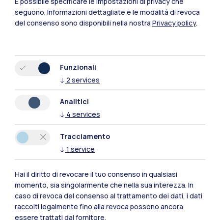
È possibile specificare le impostazioni di privacy che
seguono.
Informazioni dettagliate e le modalità di revoca
del consenso sono disponibili nella nostra
Privacy policy
.
Funzionali
↓
2
services
Analitici
↓
4
services
Tracciamento
↓
1
service
Hai il diritto di revocare il tuo consenso in qualsiasi
Polimi Community
momento, sia singolarmente che nella sua interezza. In
Tutti i siti dell’ecosistema
caso di revoca del consenso al trattamento dei dati, i dati
raccolti legalmente fino alla revoca possono ancora
essere trattati dal fornitore.