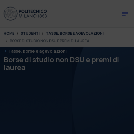
Skip to main content
Skip to page footer
You are here:
HOME
STUDENTI
TASSE, BORSE E AGEVOLAZIONI
BORSE DI STUDIO NON DSU E PREMI DI LAUREA
Tasse, borse e agevolazioni
Borse di studio non DSU e premi di
laurea