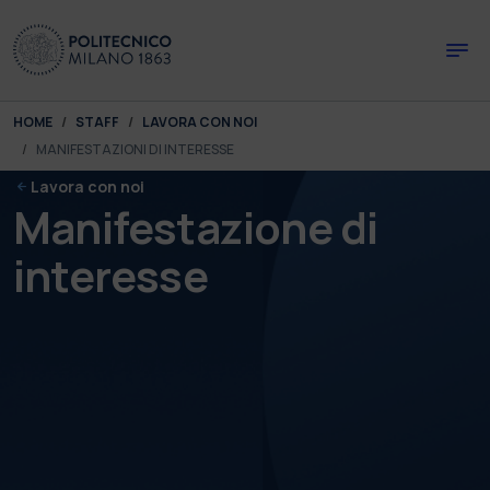
Skip to main content
Skip to page footer
You are here:
HOME
STAFF
LAVORA CON NOI
MANIFESTAZIONI DI INTERESSE
Lavora con noi
Manifestazione di
interesse