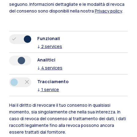
seguono.
Informazioni dettagliate e le modalità di revoca
Mantova
del consenso sono disponibili nella nostra
Privacy policy
.
Piacenza
Xi'an
Funzionali
↓
2
services
Naviga il sito
Analitici
↓
4
services
Risorse
Tracciamento
Contattaci
↓
1
service
Hai il diritto di revocare il tuo consenso in qualsiasi
momento, sia singolarmente che nella sua interezza. In
caso di revoca del consenso al trattamento dei dati, i dati
raccolti legalmente fino alla revoca possono ancora
essere trattati dal fornitore.