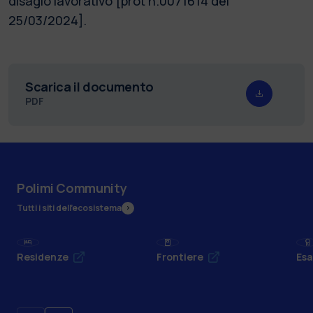
disagio lavorativo [prot n.0071614 del
25/03/2024].
Scarica il documento
PDF
Polimi Community
Tutti i siti dell’ecosistema
Residenze
Frontiere
Esa